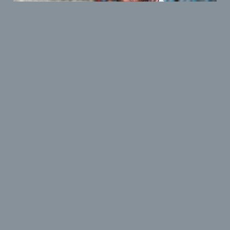
André Brettschneider
ZENTRALE
Für Informationen, Termine und Fragen aller Art steht
dir unsere Zentrale während unseren
Geschäftszeiten gerne zur Verfügung.
info@hpmaschinen.com